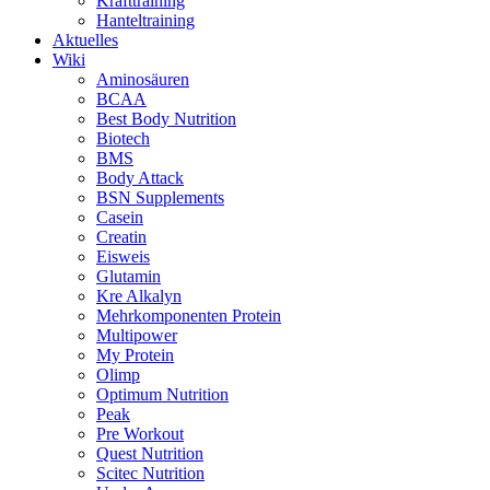
Krafttraining
Hanteltraining
Aktuelles
Wiki
Aminosäuren
BCAA
Best Body Nutrition
Biotech
BMS
Body Attack
BSN Supplements
Casein
Creatin
Eisweis
Glutamin
Kre Alkalyn
Mehrkomponenten Protein
Multipower
My Protein
Olimp
Optimum Nutrition
Peak
Pre Workout
Quest Nutrition
Scitec Nutrition