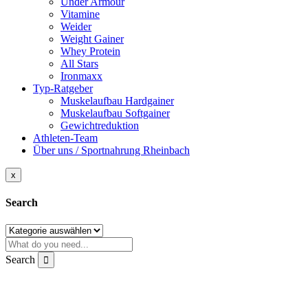
Under Armour
Vitamine
Weider
Weight Gainer
Whey Protein
All Stars
Ironmaxx
Typ-Ratgeber
Muskelaufbau Hardgainer
Muskelaufbau Softgainer
Gewichtreduktion
Athleten-Team
Über uns / Sportnahrung Rheinbach
x
Search
Search