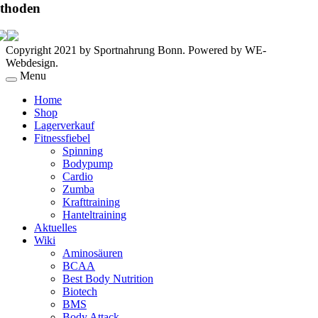
thoden
Copyright 2021 by Sportnahrung Bonn. Powered by WE-
Webdesign.
Menu
Home
Shop
Lagerverkauf
Fitnessfiebel
Spinning
Bodypump
Cardio
Zumba
Krafttraining
Hanteltraining
Aktuelles
Wiki
Aminosäuren
BCAA
Best Body Nutrition
Biotech
BMS
Body Attack