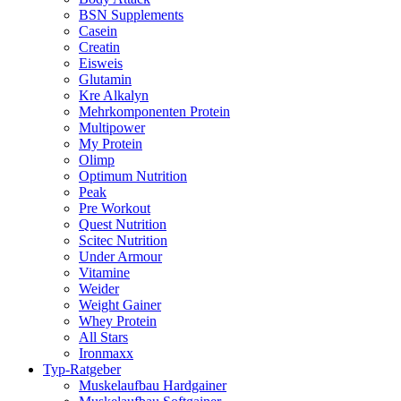
BSN Supplements
Casein
Creatin
Eisweis
Glutamin
Kre Alkalyn
Mehrkomponenten Protein
Multipower
My Protein
Olimp
Optimum Nutrition
Peak
Pre Workout
Quest Nutrition
Scitec Nutrition
Under Armour
Vitamine
Weider
Weight Gainer
Whey Protein
All Stars
Ironmaxx
Typ-Ratgeber
Muskelaufbau Hardgainer