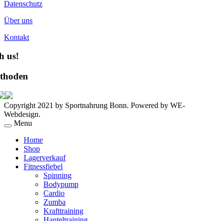
Datenschutz
Über uns
Kontakt
h us!
thoden
Copyright 2021 by Sportnahrung Bonn. Powered by WE-
Webdesign.
Menu
Home
Shop
Lagerverkauf
Fitnessfiebel
Spinning
Bodypump
Cardio
Zumba
Krafttraining
Hanteltraining