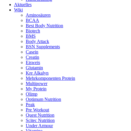
Aktuelles
Wiki
Aminosäuren
BCAA
Best Body Nutrition
Biotech
BMS
Body Attack
BSN Supplements
Casein
Creatin
Eisweis
Glutamin
Kre Alkalyn
Mehrkomponenten Protein
Multipower
My Protein
Olimp
Optimum Nutrition
Peak
Pre Workout
Quest Nutrition
Scitec Nutrition
Under Armour
Vitamine