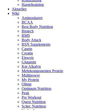
Krafttraining
Hanteltraining
Aktuelles
Wiki
Aminosäuren
BCAA
Best Body Nutrition
Biotech
BMS
Body Attack
BSN Supplements
Casein
Creatin
Eisweis
Glutamin
Kre Alkalyn
Mehrkomponenten Protein
Multipower
My Protein
Olimp
Optimum Nutrition
Peak
Pre Workout
Quest Nutrition
Scitec Nutrition