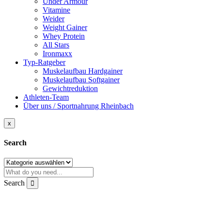
Under Armour
Vitamine
Weider
Weight Gainer
Whey Protein
All Stars
Ironmaxx
Typ-Ratgeber
Muskelaufbau Hardgainer
Muskelaufbau Softgainer
Gewichtreduktion
Athleten-Team
Über uns / Sportnahrung Rheinbach
x
Search
Search