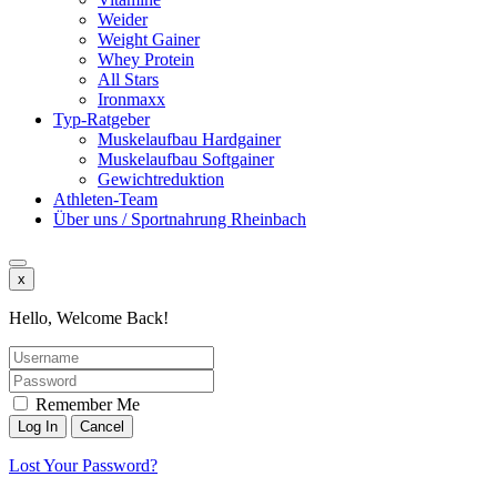
Weider
Weight Gainer
Whey Protein
All Stars
Ironmaxx
Typ-Ratgeber
Muskelaufbau Hardgainer
Muskelaufbau Softgainer
Gewichtreduktion
Athleten-Team
Über uns / Sportnahrung Rheinbach
x
Hello, Welcome Back!
Remember Me
Lost Your Password?