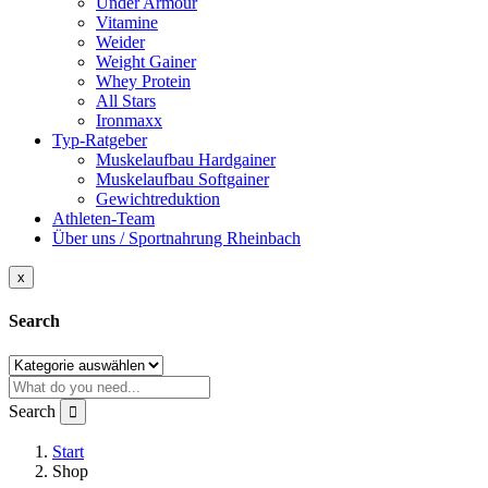
Under Armour
Vitamine
Weider
Weight Gainer
Whey Protein
All Stars
Ironmaxx
Typ-Ratgeber
Muskelaufbau Hardgainer
Muskelaufbau Softgainer
Gewichtreduktion
Athleten-Team
Über uns / Sportnahrung Rheinbach
x
Search
Search
Start
Shop