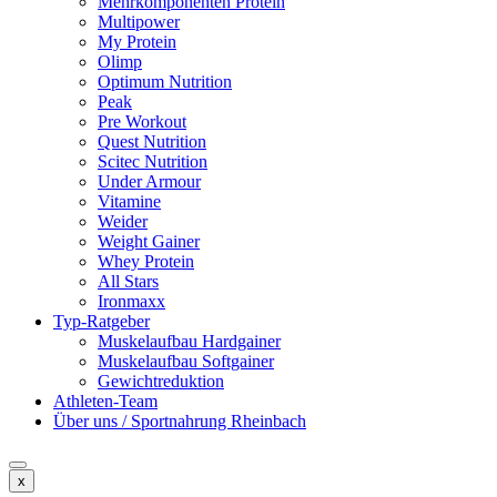
Mehrkomponenten Protein
Multipower
My Protein
Olimp
Optimum Nutrition
Peak
Pre Workout
Quest Nutrition
Scitec Nutrition
Under Armour
Vitamine
Weider
Weight Gainer
Whey Protein
All Stars
Ironmaxx
Typ-Ratgeber
Muskelaufbau Hardgainer
Muskelaufbau Softgainer
Gewichtreduktion
Athleten-Team
Über uns / Sportnahrung Rheinbach
x