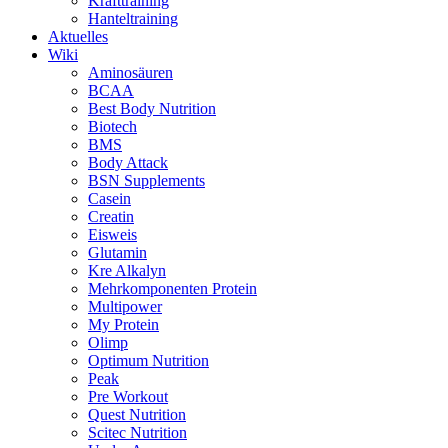
Krafttraining
Hanteltraining
Aktuelles
Wiki
Aminosäuren
BCAA
Best Body Nutrition
Biotech
BMS
Body Attack
BSN Supplements
Casein
Creatin
Eisweis
Glutamin
Kre Alkalyn
Mehrkomponenten Protein
Multipower
My Protein
Olimp
Optimum Nutrition
Peak
Pre Workout
Quest Nutrition
Scitec Nutrition