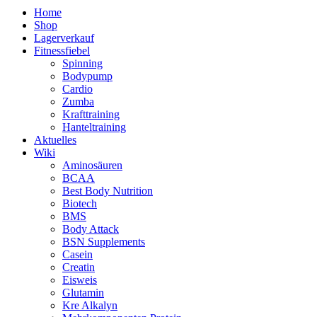
Home
Shop
Lagerverkauf
Fitnessfiebel
Spinning
Bodypump
Cardio
Zumba
Krafttraining
Hanteltraining
Aktuelles
Wiki
Aminosäuren
BCAA
Best Body Nutrition
Biotech
BMS
Body Attack
BSN Supplements
Casein
Creatin
Eisweis
Glutamin
Kre Alkalyn