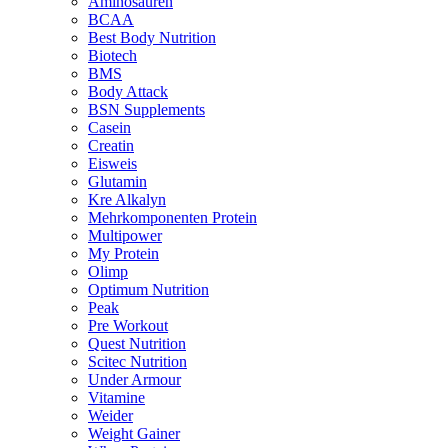
Aminosäuren
BCAA
Best Body Nutrition
Biotech
BMS
Body Attack
BSN Supplements
Casein
Creatin
Eisweis
Glutamin
Kre Alkalyn
Mehrkomponenten Protein
Multipower
My Protein
Olimp
Optimum Nutrition
Peak
Pre Workout
Quest Nutrition
Scitec Nutrition
Under Armour
Vitamine
Weider
Weight Gainer