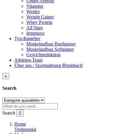
Under Armour
Vitamine
Weider
Weight Gainer
Whey Protein
All Stars
Ironmaxx
Typ-Ratgeber
Muskelaufbau Hardgainer
Muskelaufbau Softgainer
Gewichtreduktion
Athleten-Team
Über uns / Sportnahrung Rheinbach
x
Search
Search
Home
Testimonial