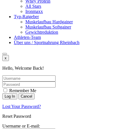
Whey Protein
All Stars
Ironmaxx
Typ-Ratgeber
Muskelaufbau Hardgainer
Muskelaufbau Softgainer
Gewichtreduktion
Athleten-Team
Über uns / Sportnahrung Rheinbach
x
Hello, Welcome Back!
Remember Me
Lost Your Password?
Reset Password
Username or E-mail: