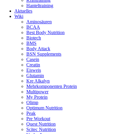
Krafttraining
Hanteltraining
Aktuelles
Wiki
Aminosäuren
BCAA
Best Body Nutrition
Biotech
BMS
Body Attack
BSN Supplements
Casein
Creatin
Eisweis
Glutamin
Kre Alkalyn
Mehrkomponenten Protein
Multipower
My Protein
Olimp
Optimum Nutrition
Peak
Pre Workout
Quest Nutrition
Scitec Nutrition