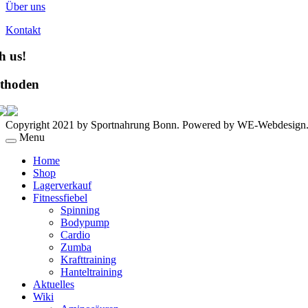
Über uns
Kontakt
h us!
thoden
Copyright 2021 by Sportnahrung Bonn. Powered by WE-Webdesign
Menu
Home
Shop
Lagerverkauf
Fitnessfiebel
Spinning
Bodypump
Cardio
Zumba
Krafttraining
Hanteltraining
Aktuelles
Wiki