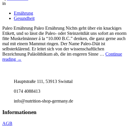
in
Ernährung
Gesundheit
Paleo Ernährung Paleo Ernährung Nichts geht über ein knackiges
Etikett, und so lässt die Paleo- oder Steinzeitdiät uns sofort an enorm
fitte Muskelmänner á la “10.000 B.C.” denken, die ganz gerne auch
mal mit einem Mammut ringen. Der Name Paleo-Diät ist
selbsterklärend. Er leitet sich von der wissenschaftlichen
Bezeichnung Paläolithikum ab, die im engeren Sinne …
Continue
Paleo
reading
→
Ernährung
Hauptstraße 111, 53913 Swisttal
0174 4088413
info@nutrition-shop-germany.de
Informationen
AGB