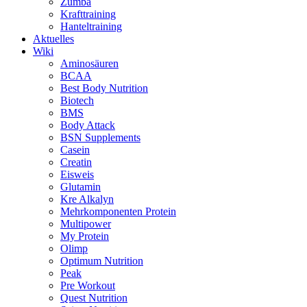
Zumba
Krafttraining
Hanteltraining
Aktuelles
Wiki
Aminosäuren
BCAA
Best Body Nutrition
Biotech
BMS
Body Attack
BSN Supplements
Casein
Creatin
Eisweis
Glutamin
Kre Alkalyn
Mehrkomponenten Protein
Multipower
My Protein
Olimp
Optimum Nutrition
Peak
Pre Workout
Quest Nutrition