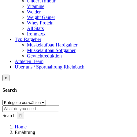
Under Armour
Vitamine
Weider
Weight Gainer
Whey Protein
All Stars
Ironmaxx
Typ-Ratgeber
Muskelaufbau Hardgainer
Muskelaufbau Softgainer
Gewichtreduktion
Athleten-Team
Über uns / Sportnahrung Rheinbach
x
Search
Search
Home
Ernährung