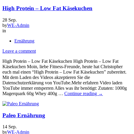
High Protein – Low Fat Käsekuchen
28
Sep.
by
WE-Admin
in
Ernährung
Leave a comment
High Protein – Low Fat Käsekuchen High Protein – Low Fat
Käsekuchen Moin, liebe Fitness-Freunde, heute hat Christopher
euch mal einen “High Protein – Low Fat Käsekuchen” zubereitet.
Mit dem Laden des Videos akzeptieren Sie die
Datenschutzerklärung von YouTube.Mehr erfahren Video laden
YouTube immer entsperren Alles was ihr benötigt: Zutaten: 1000g
High
Magerquark 60g Whey 400g …
Continue reading
→
Protein
–
Low
Paleo Ernährung
Fat
Käsekuchen
14
Sep.
by
WE-Admin