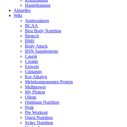
Krafttraining
Hanteltraining
Aktuelles
Wiki
Aminosäuren
BCAA
Best Body Nutrition
Biotech
BMS
Body Attack
BSN Supplements
Casein
Creatin
Eisweis
Glutamin
Kre Alkalyn
Mehrkomponenten Protein
Multipower
My Protein
Olimp
Optimum Nutrition
Peak
Pre Workout
Quest Nutrition
Scitec Nutrition