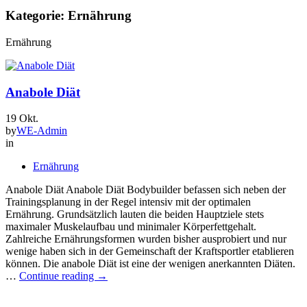
Kategorie:
Ernährung
Ernährung
Anabole Diät
19
Okt.
by
WE-Admin
in
Ernährung
Anabole Diät Anabole Diät Bodybuilder befassen sich neben der
Trainingsplanung in der Regel intensiv mit der optimalen
Ernährung. Grundsätzlich lauten die beiden Hauptziele stets
maximaler Muskelaufbau und minimaler Körperfettgehalt.
Zahlreiche Ernährungsformen wurden bisher ausprobiert und nur
wenige haben sich in der Gemeinschaft der Kraftsportler etablieren
können. Die anabole Diät ist eine der wenigen anerkannten Diäten.
Anabole
…
Continue reading
→
Diät