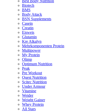
Best Body Nutrition
Biotech
BMS
Body Attack
BSN Supplements
Casein
Creatin
Eisweis
Glutamin
Kre Alkalyn
Mehrkomponenten Protein
Multipower
My Protein
Olimp
Optimum Nutrition
Peak
Pre Workout
Quest Nutrition
Scitec Nutrition
Under Armour
Vitamine
Weider
Weight Gainer
Whey Protein
All Stars