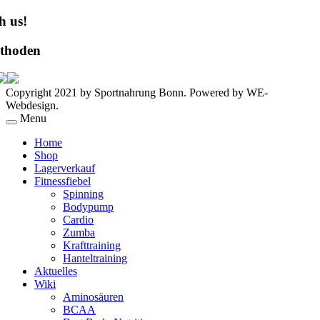
h us!
thoden
Copyright 2021 by Sportnahrung Bonn. Powered by WE-
Webdesign.
Menu
Home
Shop
Lagerverkauf
Fitnessfiebel
Spinning
Bodypump
Cardio
Zumba
Krafttraining
Hanteltraining
Aktuelles
Wiki
Aminosäuren
BCAA