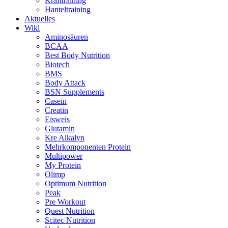
Krafttraining
Hanteltraining
Aktuelles
Wiki
Aminosäuren
BCAA
Best Body Nutrition
Biotech
BMS
Body Attack
BSN Supplements
Casein
Creatin
Eisweis
Glutamin
Kre Alkalyn
Mehrkomponenten Protein
Multipower
My Protein
Olimp
Optimum Nutrition
Peak
Pre Workout
Quest Nutrition
Scitec Nutrition