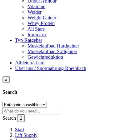
Under Armour
Vitamine
Weider
Weight Gainer
Whey Protein
All Stars
Ironmaxx
Typ-Ratgeber
Muskelaufbau Hardgainer
Muskelaufbau Softgainer
Gewichtreduktion
Athleten-Team
Über uns / Sportnahrung Rheinbach
x
Search
Search
Start
Lift Supply