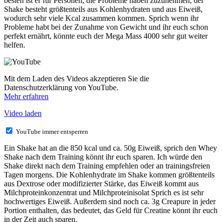
besten ist er für Personen, die Probleme haben zuzunehmen, der
Shake besteht größtenteils aus Kohlenhydraten und aus Eiweiß,
wodurch sehr viele Kcal zusammen kommen. Sprich wenn ihr
Probleme habt bei der Zunahme von Gewicht und ihr euch schon
perfekt ernährt, könnte euch der Mega Mass 4000 sehr gut weiter
helfen.
Mit dem Laden des Videos akzeptieren Sie die
Datenschutzerklärung von YouTube.
Mehr erfahren
Video laden
YouTube immer entsperren
Ein Shake hat an die 850 kcal und ca. 50g Eiweiß, sprich den Whey
Shake nach dem Training könnt ihr euch sparen. Ich würde den
Shake direkt nach dem Training empfehlen oder an trainingsfreien
Tagen morgens. Die Kohlenhydrate im Shake kommen größtenteils
aus Dextrose oder modifizierter Stärke, das Eiweiß kommt aus
Milchproteinkonzentrat und Milchproteinisolat Sprich es ist sehr
hochwertiges Eiweiß. Außerdem sind noch ca. 3g Creapure in jeder
Portion enthalten, das bedeutet, das Geld für Creatine könnt ihr euch
in der Zeit auch sparen.