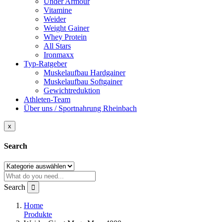
Under Armour
Vitamine
Weider
Weight Gainer
Whey Protein
All Stars
Ironmaxx
Typ-Ratgeber
Muskelaufbau Hardgainer
Muskelaufbau Softgainer
Gewichtreduktion
Athleten-Team
Über uns / Sportnahrung Rheinbach
x
Search
Search
Home
Produkte