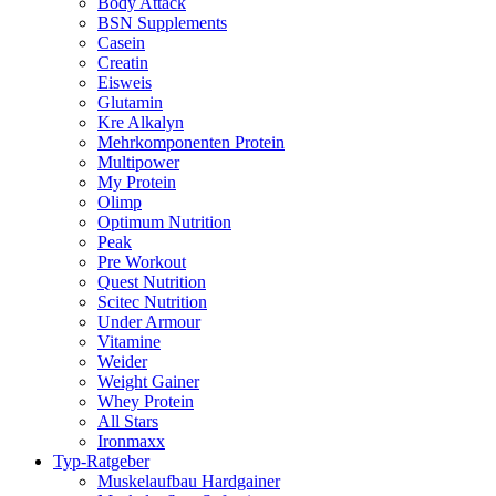
Body Attack
BSN Supplements
Casein
Creatin
Eisweis
Glutamin
Kre Alkalyn
Mehrkomponenten Protein
Multipower
My Protein
Olimp
Optimum Nutrition
Peak
Pre Workout
Quest Nutrition
Scitec Nutrition
Under Armour
Vitamine
Weider
Weight Gainer
Whey Protein
All Stars
Ironmaxx
Typ-Ratgeber
Muskelaufbau Hardgainer