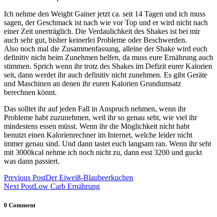
Ich nehme den Weight Gainer jetzt ca. seit 14 Tagen und ich muss
sagen, der Geschmack ist nach wie vor Top und er wird nicht nach
einer Zeit unerträglich. Die Verdaulichkeit des Shakes ist bei mir
auch sehr gut, bisher keinerlei Probleme oder Beschwerden.
Also noch mal die Zusammenfassung, alleine der Shake wird euch
definitiv nicht beim Zunehmen helfen, da muss eure Ernährung auch
stimmen. Sprich wenn ihr trotz des Shakes im Defizit eurer Kalorien
seit, dann werdet ihr auch definitiv nicht zunehmen. Es gibt Geräte
und Maschinen an denen ihr euren Kalorien Grundumsatz
berechnen könnt.
Das solltet ihr auf jeden Fall in Anspruch nehmen, wenn ihr
Probleme habt zuzunehmen, weil ihr so genau seht, wie viel ihr
mindestens essen müsst. Wenn ihr die Möglichkeit nicht habt
benutzt einen Kalorienrechner im Internet, welche leider nicht
immer genau sind. Und dann tastet euch langsam ran. Wenn ihr seht
mit 3000kcal nehme ich noch nicht zu, dann esst 3200 und guckt
was dann passiert.
Post
Previous Post
Der Eiweiß-Blaubeerkuchen
Next Post
Low Carb Ernährung
navigation
0 Comment