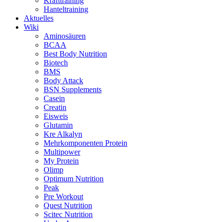
Krafttraining
Hanteltraining
Aktuelles
Wiki
Aminosäuren
BCAA
Best Body Nutrition
Biotech
BMS
Body Attack
BSN Supplements
Casein
Creatin
Eisweis
Glutamin
Kre Alkalyn
Mehrkomponenten Protein
Multipower
My Protein
Olimp
Optimum Nutrition
Peak
Pre Workout
Quest Nutrition
Scitec Nutrition